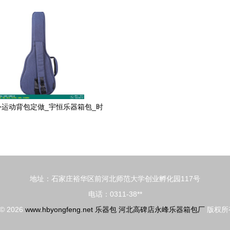
/轻体盒/乐器包图片,香车树品牌
配件 高级琵琶盒/牛津布琵琶盒/
盒/乐器包图片大全,魏顺青-8-
外运动背包定做_宇恒乐器箱包_时
尚_休闲男_户外旅行
地址：石家庄裕华区前河北师范大学创业孵化园117号
电话：0311-38**
 © 2026
www.hbyongfeng.net
乐器包
河北高碑店永峰乐器箱包厂
版权所