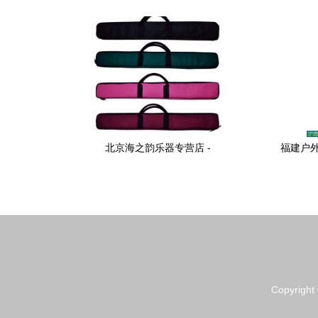
_中华管乐网管乐商城 - 萨克斯、单簧管、
布琵琶盒
长笛、巴松大管、双簧管、小号、长号、
最新乐器
圆号、大号、中音号
轻体
北京海之韵乐器专营店 -
福建户
Copyright