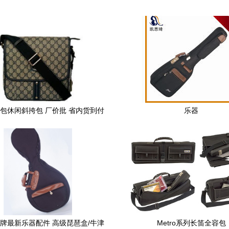
包休闲斜挎包 厂价批 省内货到付
乐器
款
牌最新乐器配件 高级琵琶盒/牛津
Metro系列长笛全容包