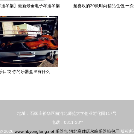
琴送琴架】最新最全电子琴送琴架
超喜欢的20款时尚精品包包,一
产品参考信息
你
乐口袋 你的乐器盒里有什么
地址：石家庄裕华区前河北师范大学创业孵化园117号
电话：0311-38**
 © 2026
www.hbyongfeng.net
乐器包
河北高碑店永峰乐器箱包厂
版权所