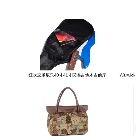
狂欢返场尼乐40寸41寸民谣吉他木吉他库
Warwi
存吉它特价吉它新手吉他初学吉他__自由
他
设计吧