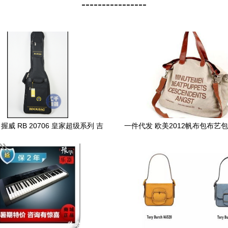
----------------
ck 握威 RB 20706 皇家超级系列 吉
一件代发 欧美2012帆布包布艺
包 电吉他包 正品正货-淘宝网
包字母印花包包代理1114价格 