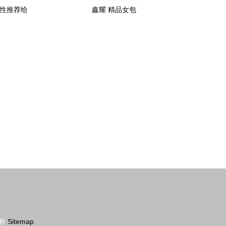
次性推荐给
鑫耀 精品女包
有
Sitemap