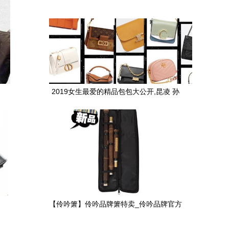
2019女生最爱的精品包包大公开,昆凌 孙
芸芸 隋棠等人都喜爱
【伶吟箫】伶吟品牌箫特卖_伶吟品牌官方
旗舰店