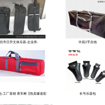
坊市日升文体乐器-企业库-
许昌2手吉他
包-工厂直销 香车树【热卖爆迷彩
长号乐器包
电吉他包 乐器包 40寸 41寸-.