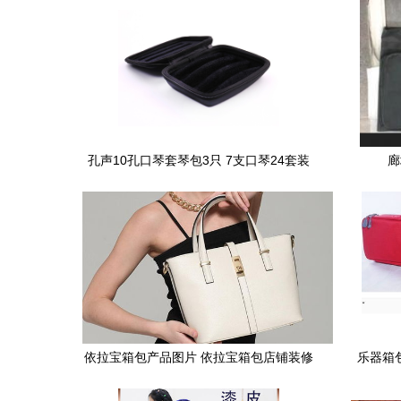
孔声10孔口琴套琴包3只 7支口琴24套装
廊
包 乐器包蓝调布鲁斯十孔适用 十孔套装包
【7支装】
依拉宝箱包产品图片 依拉宝箱包店铺装修
乐器箱
图片
吉他包】