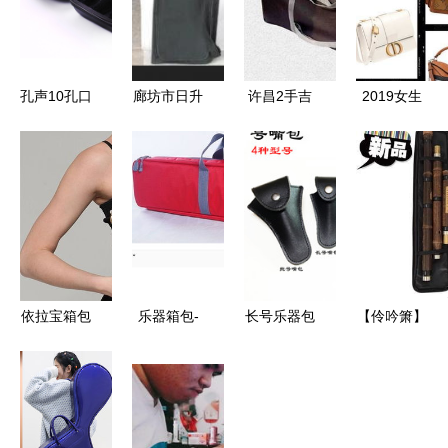
孔声10孔口
廊坊市日升
许昌2手吉
2019女生
琴套琴包3
文体乐器-
他
最爱的精品
只 7支口琴
企业库-
包包大公
24套装包
开,昆凌 孙
乐器包蓝调
芸芸 隋棠
布鲁斯十孔
等人都喜爱
适用 十孔
套装包【7
依拉宝箱包
乐器箱包-
长号乐器包
【伶吟箫】
支装】
产品图片
工厂直销
伶吟品牌箫
依拉宝箱包
香车树【热
特卖_伶吟
店铺装修图
卖爆迷彩吉
品牌官方旗
片
他包】电吉
舰店