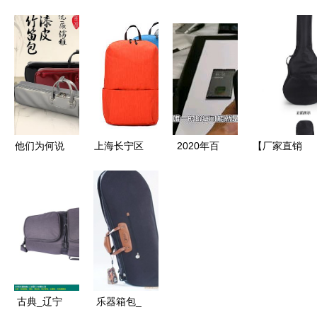
色 极致灰
牛津布冰包
品女包落户
物 delvaux
包款推荐
午餐包 欢
重庆保税商
把百年传统
为穿搭优雅
迎订购价格
品 展示交
包袋玩出街
加分的灰色
厂家 图片
易中心 iget
潮风格, 纸
系精品
爱购保税
片 钢琴扭
转如黑水晶
他们为何说
上海长宁区
2020年百
【厂家直销
选一个靠谱
健身包,妈
强县房价榜
36寸吉他包
的竹笛包厂
咪包,双肩
首小城房价
双肩乐器包
家比高考还
背包厂
见闻 废物
5MM海绵
难
利用大师
吉他背包吉
他琴包A23
古典_辽宁
乐器箱包_