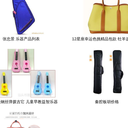
张忠景 乐器产品列表
12星座幸运色挑精品包款 牡羊
fendi 巨蟹拿质感银色ys
钢丝弹拨吉它 儿童早教益智乐器
秦腔板胡价格
吉他 过家家生日礼物乐器