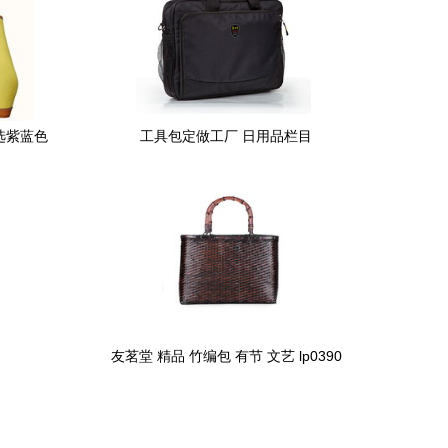
选紫蓝色
工具包定做工厂 日用品栏目
l
友茗堂 精品 竹编包 有节 文艺 lp0390