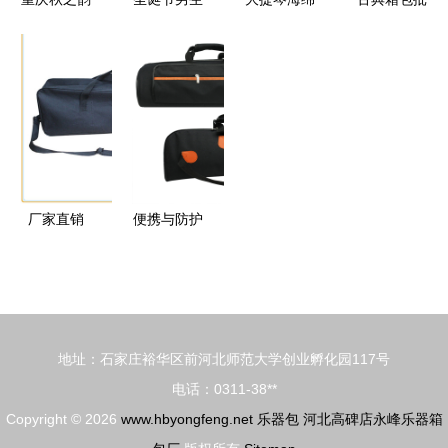
主打款曝
琴行 图巴
到底想要什
包厂家直销
发与供应
光，圣诞
国城吉他与
么礼物？快
1cm精致保
阿里巴巴平
Kyrie 3 乐
电子琴培训
收下这份男
护，做工精
台上的吉他
器包吸睛
的优选之地
生专属礼物
湛美观
包商机探索
清单
厂家直销
便携与防护
深圳市涛涵
兼具 多尔
手袋——专
加厚通用小
业打造高档
号包全解析
时尚乐器箱
地址：石家庄裕华区前河北师范大学创业孵化园117号
包
电话：0311-38**
Copyright © 2026
www.hbyongfeng.net
乐器包
河北高碑店永峰乐器箱