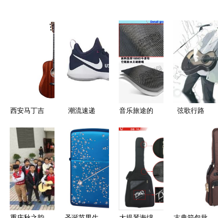
西安马丁吉
潮流速递
音乐旅途的
弦歌行路
他专卖店分
LV x
坚实伙伴
吉他背包下
享 马丁
fragment
新丰teng
的诗意旅程
DJR-10
design 联
yu751通用
Sapele吉他
名吉他包亮
吉他包全方
产品配置、
相，FILA
位解析
价格及管乐
95 经典回
包全解析
归，ACG
重庆秋之韵
圣诞节男生
大提琴海绵
古典箱包批