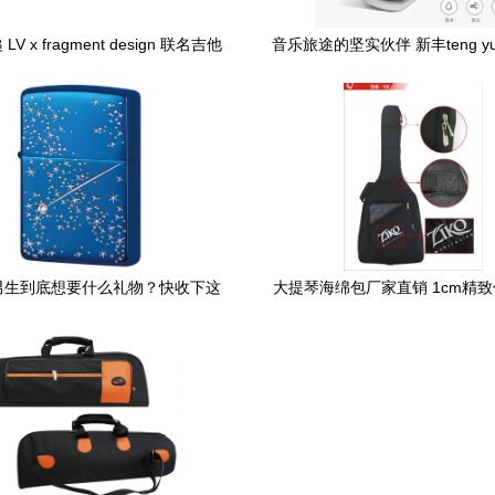
V x fragment design 联名吉他
音乐旅途的坚实伙伴 新丰teng y
ILA 95 经典回归，ACG 主打款
吉他包全方位解析
，圣诞 Kyrie 3 乐器包吸睛
男生到底想要什么礼物？快收下这
大提琴海绵包厂家直销 1cm精
份男生专属礼物清单
工精湛美观