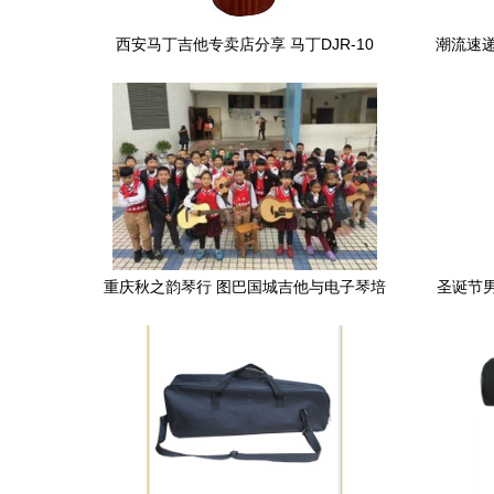
西安马丁吉他专卖店分享 马丁DJR-10
潮流速递 L
Sapele吉他产品配置、价格及管乐包全解
包亮相，F
析
曝光
重庆秋之韵琴行 图巴国城吉他与电子琴培
圣诞节
训的优选之地