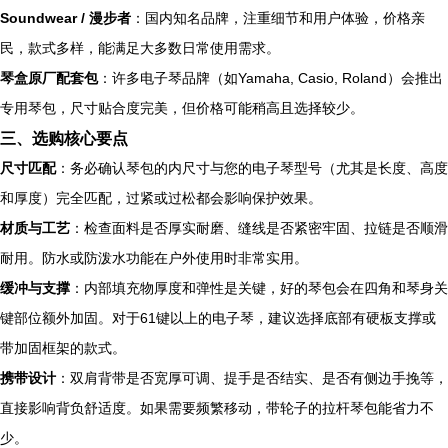
Soundwear / 漫步者
：国内知名品牌，注重细节和用户体验，价格亲
民，款式多样，能满足大多数日常使用需求。
琴盒原厂配套包
：许多电子琴品牌（如Yamaha, Casio, Roland）会推出
专用琴包，尺寸贴合度完美，但价格可能稍高且选择较少。
三、选购核心要点
尺寸匹配
：务必确认琴包的内尺寸与您的电子琴型号（尤其是长度、高度
和厚度）完全匹配，过紧或过松都会影响保护效果。
材质与工艺
：检查面料是否厚实耐磨、缝线是否紧密牢固、拉链是否顺滑
耐用。防水或防泼水功能在户外使用时非常实用。
缓冲与支撑
：内部填充物厚度和弹性是关键，好的琴包会在四角和琴身关
键部位额外加固。对于61键以上的电子琴，建议选择底部有硬板支撑或
带加固框架的款式。
携带设计
：双肩背带是否宽厚可调、提手是否结实、是否有侧边手挽等，
直接影响背负舒适度。如果需要频繁移动，带轮子的拉杆琴包能省力不
少。