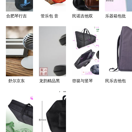
合肥琴行吉
管乐包 音
民谣吉他双
乐器箱包批
他包选购指
乐爱好者的
肩包选购指
发 探寻可
南 最新最
便携式梦想
南 价格、
靠的民乐包
全产品参考
解决方案
购买渠道与
厂家货源与
信息
使用体验
供应信息指
南
舒尔京东
龙韵精品黑
箜篌与竖琴
民乐吉他包
618年中购
檀二胡 专
的守护者
存放保养全
物节 吉他
业演奏与品
Teng Yue
攻略 为您
包的炸裂优
质承诺的完
1117 8民谣
的爱琴打造
惠，为你的
美融合
乐器收纳包
安全舒适
音乐之旅护
深度体验
的“家”