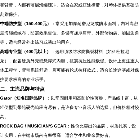
和背带，内部有薄层海绵缓冲。适合在家或短途携带，对琴体提供基础防
刮蹭保护。
中端防护型（150-400元）
：常采用加厚耐磨尼龙或防水面料，内衬高密
度海绵或绒布，防震效果更佳。多设有加厚肩带、外部储物袋、加固边角
等，适合经常外出练习或演出的用户。
高端专业型（400元以上）
：选用顶级防水防撕裂材料（如科杜拉尼
龙），配备硬质外壳或悬浮式内胆，抗震抗压性能极强。设计上更注重人
体工程学，背带系统舒适，且可能有轮式拉杆款式，适合长途巡演或对保
护要求极高的专业乐手。
二、主流品牌与特点
Gator（知名国际品牌）
：以坚固耐用和高防护性著称，产品线丰富，从
轻便型到带轮硬壳箱应有尽有，是许多专业音乐人的选择，但价格相对较
高。
ROCK BAG / MUSICIAN‘S GEAR
：性价比突出的品牌，材质扎实，设
计实用，在中端市场占有率很高，适合学生和业余爱好者。